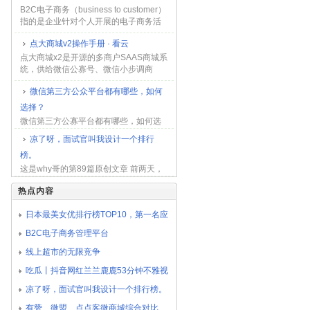
商城系统功能支持、...
B2C电子商务（business to customer）
指的是企业针对个人开展的电子商务活
动的总称，也是我国最早产生的电子商
点大商城v2操作手册 · 看云
务模式。B2C电子商务模式分为综合...
点大商城x2是开源的多商户SAAS商城系
统，供给微信公寡号、微信小步调商
城、付出宝小程及APP分销商城系统处
微信第三方公众平台都有哪些，如何
置惩罚惩罚方案，努力于为宽广商家快
捷搭建原人的微信公...
选择？
微信第三方公寡平台都有哪些，如何选
择？ 2016-11-10 17:22 微信公寡号第三
凉了呀，面试官叫我设计一个排行
方平台都有哪些，详细哪个好用呢，咱
榜。
们正在搭...
这是why哥的第89篇原创文章 前两天，
有一个读者给我发了一张图片。 我问：
热点内容
发什么肾么事了？ 于是有了这样的对
话： 他发的图，就是微信运动步数排行
日本最美女优排行榜TOP10，第一名应
榜的截图： 其...
该每个老司机都认识
B2C电子商务管理平台
线上超市的无限竞争
吃瓜丨抖音网红兰兰鹿鹿53分钟不雅视
频被疯传？神似探花蓝衣女主回应来了
凉了呀，面试官叫我设计一个排行榜。
有赞、微盟、点点客微商城综合对比