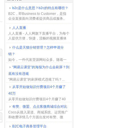
b2c是什么意思？b2c的特点有哪些？
B2C，即Business to Customer，是指
企业直接面向消费者提供商品或服务。
在过去的几十年里，随着互联网技术的
人人直播
不断发展和普及，B2C模式逐渐成为...
人人直播 - 人人网旗下直播平台，为每个
人提供方便，快捷，流畅的视频直播体
验，在这里人人都可以直播，全民直播
什么是天猫分销管理？怎样申请分
的梦想由此开启，街拍美女、高校校
花、帅气男神，你想要...
销？
如今，一件代发货源网站众多。随着一
件代发模式愈发火热，天猫也涉足其
“网易云课堂”的海报为什么会刷屏？到
中。天猫分销平台堪称专业的货源供销
底有没有违规
地，它构建了代销和经销的线上经营模
式。那么，天猫分销管理究竟...
“网易云课堂”的刷屏模式违规了吗？...
从零开始做知识付费项目4个月赚了
40万
从零开始做知识付费项目4个月赚了40
万,分销,淘宝,方向,运营...
有赞、微盟、点点客微商城综合对比
Coco从接入渠道、商城系统、运营推广
和收费详情几个方面出发对有赞、微
盟、点点客三款头部的微商城厂商产品
B2C电子商务管理平台
做了详细的对比介绍。本文，Coco将从