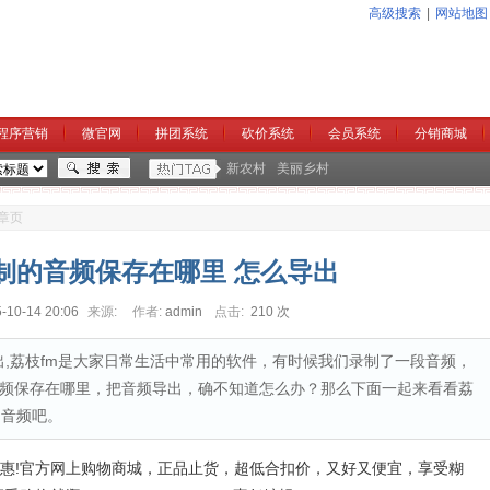
高级搜索
|
网站地图
程序营销
微官网
拼团系统
砍价系统
会员系统
分销商城
新农村
美丽乡村
章页
录制的音频保存在哪里 怎么导出
-10-14 20:06
来源:
作者:
admin
点击:
210 次
出,荔枝fm是大家日常生活中常用的软件，有时候我们录制了一段音频，
频保存在哪里，把音频导出，确不知道怎么办？那么下面一起来看看荔
出音频吧。
&quot;真惠!官方网上购物商城，正品止货，超低合扣价，又好又便宜，享受糊