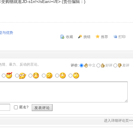
逛JD-s1n!</sEan></E> (责任编辑：)
型与优势
收藏
挑错
推荐
打印
色情、暴力、反动的言论。
评价:
中立
好评
差评
匿名?
发表评论
进入详细评论页>>