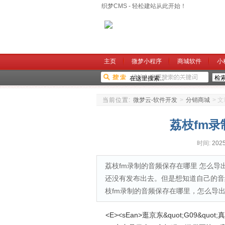
织梦CMS - 轻松建站从此开始！
主页
微梦小程序
商城软件
小
当前位置:
微梦云-软件开发
>
分销商城
>
文
荔枝fm
时间:
2025
荔枝fm录制的音频保存在哪里 怎么导
还没有发布出去。但是想知道自己的音
枝fm录制的音频保存在哪里，怎么导
<E><sEan>逛京东&quot;G09