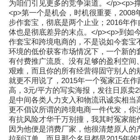
为咱们引见更多的竞争渠道。</p><p>
<p>第一个是机会，时机很重要，2008
步作套宝，彻底是两个止业；2016年作
体也是彻底差异的末点。</p><p>到
作套宝和跨境电商的，不是说如今套宝
环境的低价获客市场情况下，一个新的套
有付费推广流质、没有足够的盈利空间
艰难，而且你的所有经营得固守别人的规矩
就更不用说了，2015年一个冤家正在
高，3元/平方的写实海报，发往日原卖2
是中间各类人力支入和物流讯诚实相当
更不倡议所谓的跨境电商一件代发，你
有抗风险才华千万别撞，我其时冤家能
因为他便是消费厂家，他很清楚原人的
拉到订单。而且那个名目都是2015年的