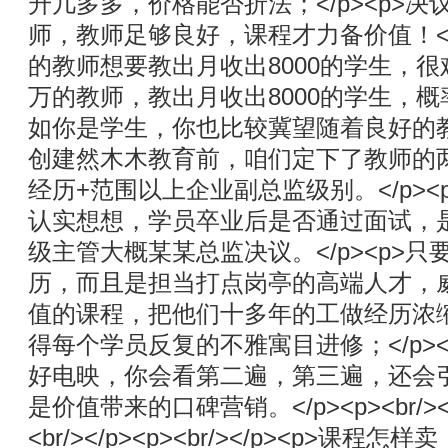
升几多多，价格能否折法；</p><p>
师，教师足够良好，课程才力备价值！</p
的教师想要教出月收出8000的学生，很难！
万的教师，教出月收出8000的学生，概率
如你是学生，你也比较冀望随着良好的教师学
创建然木木教育前，咱们定下了教师的两
经历+范围以上企业副总监级别。</p>
认实想想，学员卒业后是否通过面试，
级主管大概某某总监决议。</p><p>
历，而且是担当打点岗亭的高端人才，
值的课程，把他们十多年的工做经历浓
得每个学员反复的不雅寓目进修；</p>
好电映，你会看第二遍，第三遍，还会
是价值带来的口碑营销。</p><p><br/></p>
<br/></p><p><br/></p><p>课程怎