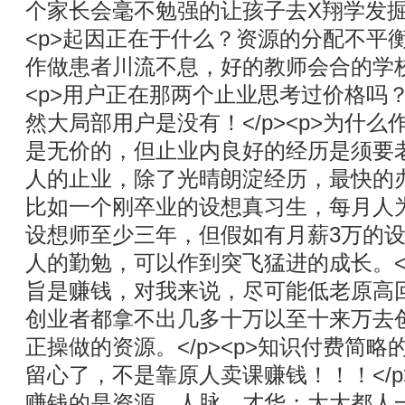
个家长会毫不勉强的让孩子去X翔学发掘
<p>起因正在于什么？资源的分配不平
作做患者川流不息，好的教师会合的学校
<p>用户正在那两个止业思考过价格吗
然大局部用户是没有！</p><p>为什么作
是无价的，但止业内良好的经历是须要
人的止业，除了光晴朗淀经历，最快的办法
比如一个刚卒业的设想真习生，每月人为
设想师至少三年，但假如有月薪3万的
人的勤勉，可以作到突飞猛进的成长。</
旨是赚钱，对我来说，尽可能低老原高
创业者都拿不出几多十万以至十来万去
正操做的资源。</p><p>知识付费简
留心了，不是靠原人卖课赚钱！！！</p
赚钱的是资源，人脉，才华；大大都人