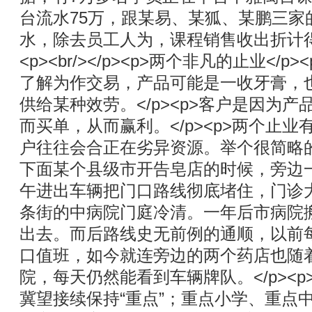
台流水75万，跟某易、某狐、某鹏三家
水，除去员工人为，课程销售收出折计得手
<p><br/></p><p>两个非凡的止业</
了解为作交易，产品可能是一收牙膏，
供给某种效劳。</p><p>客户是因为
而买单，从而赢利。</p><p>两个止
户往往会合正在劣异资源。举个很简略
下面某个县级市开告皂店的时候，旁边
午进出车辆把门口路线彻底堵住，门诊
条街的中病院门庭冷清。一年后市病院
出去。而后路线史无前例的通顺，以前
口值班，如今就连旁边的两个药店也随
院，每天仍然能看到车辆牌队。</p><
冀望接续保持“重点”；重点小学、重点