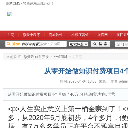
织梦CMS - 轻松建站从此开始！
主页
微梦小程序
商城软件
小程序营销
微官网
拼团系
当前位置:
微梦云-软件开发
>
分销商城
>
文章页
从零开始做知识付费项目4个
时间:
2025-04-04 13:03
来源:
作者:
admi
从零开始做知识付费项目4个月赚了40万,分销,淘宝,方向,运营
<p>人生实正意义上第一桶金赚到了！</
多，从2020年5月底初步，4个多月，
据，有7万多名学员正在平台不雅寓目